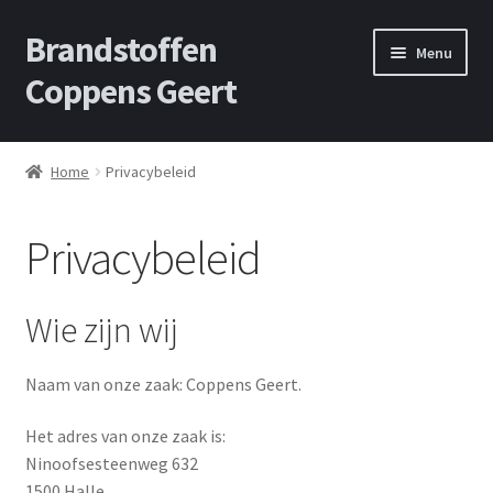
Brandstoffen
Skip
Skip
Menu
to
to
Coppens Geert
navigation
content
Home
Home
Privacybeleid
Contact
Privacybeleid
Offerte aanvragen
Privacybeleid
Wie zijn wij
Shop
Naam van onze zaak: Coppens Geert.
Winkelwagen
Het adres van onze zaak is:
Ninoofsesteenweg 632
1500 Halle