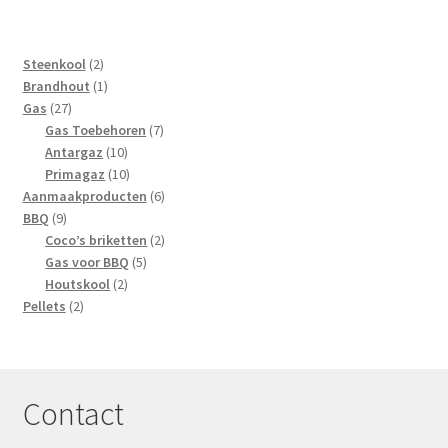
2
Steenkool
2
producten
1
Brandhout
1
27
product
Gas
27
producten
7
Gas Toebehoren
7
10
producten
Antargaz
10
producten
10
Primagaz
10
producten
6
Aanmaakproducten
6
9
producten
BBQ
9
producten
2
Coco’s briketten
2
5
producten
Gas voor BBQ
5
2
producten
Houtskool
2
2
producten
Pellets
2
producten
Contact