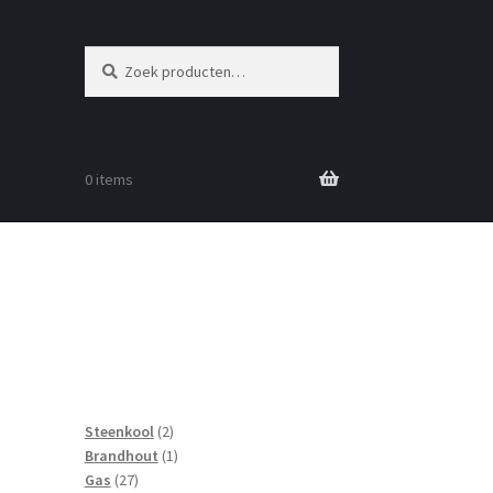
Zoeken
Zoeken
naar:
0 items
2
Steenkool
2
producten
1
Brandhout
1
27
product
Gas
27