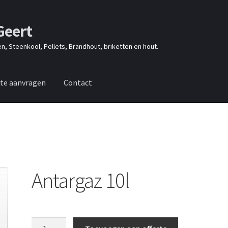
Geert
en, Steenkool, Pellets, Brandhout, briketten en hout.
rte aanvragen
Contact
id
Shop
Winkelwagen
Antargaz 10l
Antargaz