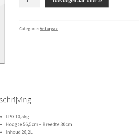
Toevoegen aan offerte
10l
aantal
Categorie:
Antargaz
schrijving
LPG 10,5kg
Hoogte 56,5cm – Breedte 30cm
Inhoud 26,2L