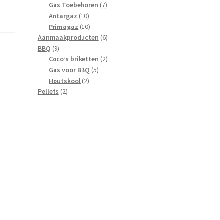
producten
7
Gas Toebehoren
7
10
producten
Antargaz
10
producten
10
Primagaz
10
producten
6
Aanmaakproducten
6
9
producten
BBQ
9
producten
2
Coco’s briketten
2
5
producten
Gas voor BBQ
5
2
producten
Houtskool
2
2
producten
Pellets
2
producten