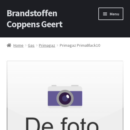
Brandstoffen
Skip
Skip
Menu
to
to
Coppens Geert
navigation
content
Home
Home
Gas
Primagaz
Primagaz PrimaBlack10
Contact
Offerte aanvragen
Privacybeleid
Shop
Winkelwagen