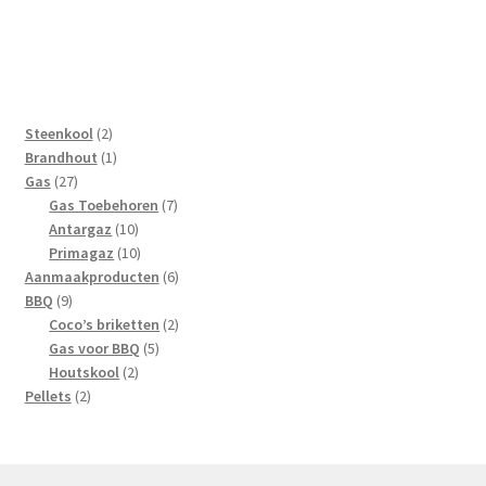
2
Steenkool
2
producten
1
Brandhout
1
27
product
Gas
27
producten
7
Gas Toebehoren
7
10
producten
Antargaz
10
producten
10
Primagaz
10
producten
6
Aanmaakproducten
6
9
producten
BBQ
9
producten
2
Coco’s briketten
2
5
producten
Gas voor BBQ
5
2
producten
Houtskool
2
2
producten
Pellets
2
producten