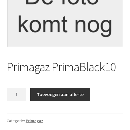
Primagaz PrimaBlack10
Primagaz
Toevoegen aan offerte
PrimaBlack10
aantal
Categorie:
Primagaz