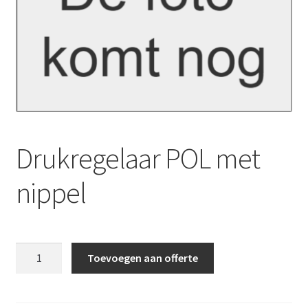
Drukregelaar POL met
nippel
Drukregelaar
Toevoegen aan offerte
POL
met
nippel