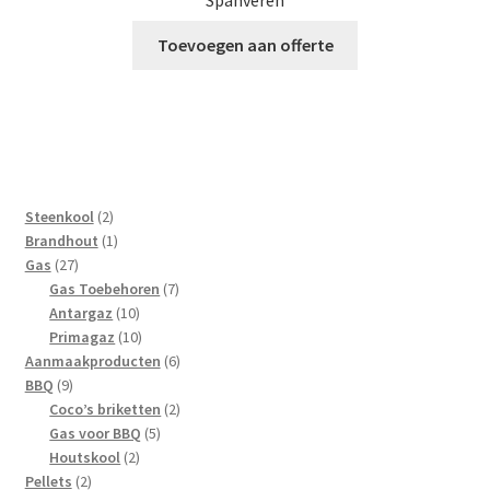
Spanveren
Toevoegen aan offerte
2
Steenkool
2
producten
1
Brandhout
1
27
product
Gas
27
producten
7
Gas Toebehoren
7
10
producten
Antargaz
10
producten
10
Primagaz
10
producten
6
Aanmaakproducten
6
9
producten
BBQ
9
producten
2
Coco’s briketten
2
5
producten
Gas voor BBQ
5
2
producten
Houtskool
2
2
producten
Pellets
2