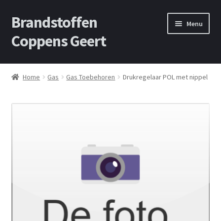
Brandstoffen
Skip
Skip
Menu
to
to
Coppens Geert
navigation
content
Home
Home
Gas
Gas Toebehoren
Drukregelaar POL met nippel
Contact
Offerte aanvragen
Privacybeleid
Shop
Winkelwagen