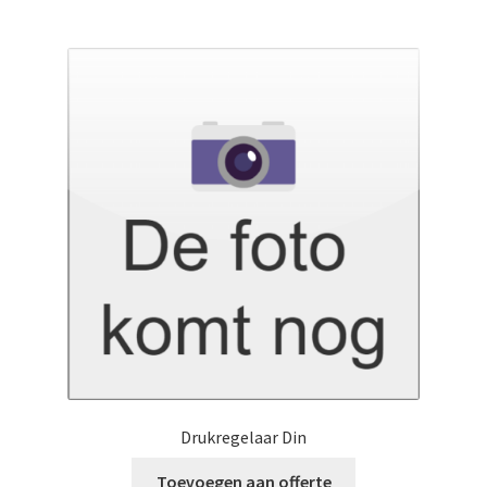
Drukregelaar Din
Toevoegen aan offerte