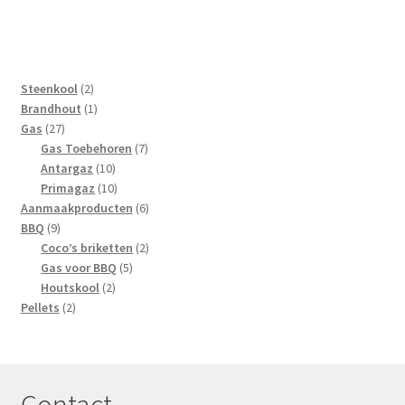
2
Steenkool
2
producten
1
Brandhout
1
27
product
Gas
27
producten
7
Gas Toebehoren
7
10
producten
Antargaz
10
producten
10
Primagaz
10
producten
6
Aanmaakproducten
6
9
producten
BBQ
9
producten
2
Coco’s briketten
2
5
producten
Gas voor BBQ
5
2
producten
Houtskool
2
2
producten
Pellets
2
producten
Contact