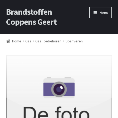
Brandstoffen
Skip
Skip
Menu
to
to
Coppens Geert
navigation
content
Home
Home
Gas
Gas Toebehoren
Spanveren
Contact
Offerte aanvragen
Privacybeleid
Shop
Winkelwagen